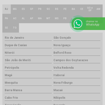
GO e
RJ
MG
ES
SP
PR
SC
RS
PE
BA
CE
AM
DF
PA
AC
AL
AP
MA
MT
MS
PB
PI
RN
RO
RR
chamar no
WhatsApp
SE
TO
Rio de Janeiro
São Gonçalo
Duque de Caxias
Nova Iguaçu
Niterói
Belford Roxo
São João de Meriti
Campos dos Goytacazes
Petrópolis
Volta Redonda
Magé
Itaboraí
Mesquita
Nova Friburgo
Barra Mansa
Macaé
Cabo Frio
Nilópolis