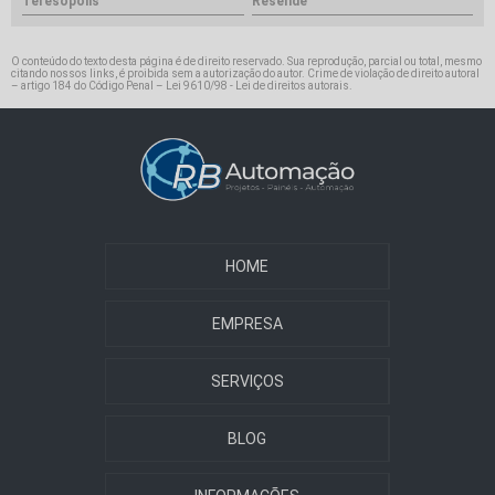
Teresópolis
Resende
O conteúdo do texto desta página é de direito reservado. Sua reprodução, parcial ou total, mesmo
citando nossos links, é proibida sem a autorização do autor. Crime de violação de direito autoral
– artigo 184 do Código Penal –
Lei 9610/98 - Lei de direitos autorais
.
HOME
EMPRESA
SERVIÇOS
BLOG