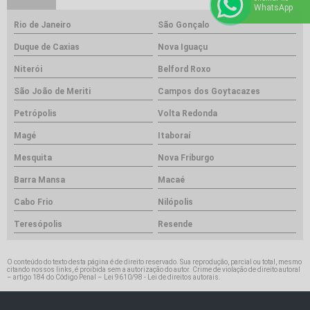
WhatsApp
Rio de Janeiro
São Gonçalo
Duque de Caxias
Nova Iguaçu
Niterói
Belford Roxo
São João de Meriti
Campos dos Goytacazes
Petrópolis
Volta Redonda
Magé
Itaboraí
Mesquita
Nova Friburgo
Barra Mansa
Macaé
Cabo Frio
Nilópolis
Teresópolis
Resende
O conteúdo do texto desta página é de direito reservado. Sua reprodução, parcial ou total, mesmo
citando nossos links, é proibida sem a autorização do autor. Crime de violação de direito autoral
– artigo 184 do Código Penal –
Lei 9610/98 - Lei de direitos autorais
.