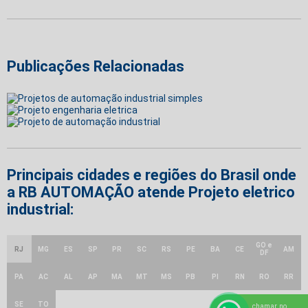
Publicações Relacionadas
Principais cidades e regiões do Brasil onde
a RB AUTOMAÇÃO atende Projeto eletrico
industrial:
GO e
RJ
MG
ES
SP
PR
SC
RS
PE
BA
CE
AM
DF
PA
AC
AL
AP
MA
MT
MS
PB
PI
RN
RO
RR
SE
TO
chamar no