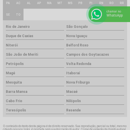
PA
AC
AL
AP
MA
MT
MS
PB
PI
RN
RO
RR
chamar no
SE
TO
WhatsApp
Rio de Janeiro
São Gonçalo
Duque de Caxias
Nova Iguaçu
Niterói
Belford Roxo
São João de Meriti
Campos dos Goytacazes
Petrópolis
Volta Redonda
Magé
Itaboraí
Mesquita
Nova Friburgo
Barra Mansa
Macaé
Cabo Frio
Nilópolis
Teresópolis
Resende
O conteúdo do texto desta página é de direito reservado. Sua reprodução, parcial ou total, mesmo
citando nossos links, é proibida sem a autorização do autor. Crime de violação de direito autoral