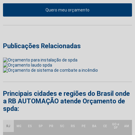
Quero meu orçamento
Publicações Relacionadas
Principais cidades e regiões do Brasil onde
a RB AUTOMAÇÃO atende Orçamento de
spda:
GO e
RJ
MG
ES
SP
PR
SC
RS
PE
BA
CE
AM
DF